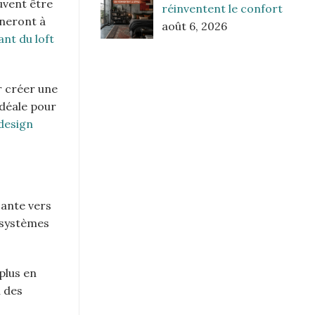
uvent être
réinventent le confort
nneront à
août 6, 2026
ant du loft
r créer une
idéale pour
design
sante vers
s systèmes
plus en
u des