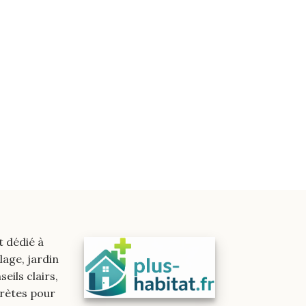
t dédié à
lage, jardin
eils clairs,
crètes pour