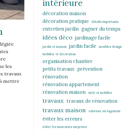
intérieure
décoration maison
décoration pratique
détails importants
entretien jardin
gagner du temps
n
idées déco
jardinage facile
légiée
jardin facile
jardin et maison
meubles design
ntes
mobilier et décoration
ure
organisation chantier
se les
petits travaux
prévention
es travaux
rénovation
 à mettre
rénovation appartement
rénovation maison
style et mobilier
travaux
travaux de rénovation
travaux maison
valoriser un logement
éviter les erreurs
éviter les mauvaises surprises