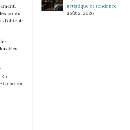
artistique et tendance
ssement.
août 2, 2026
les ponts
t d’obtenir
des
durables,
r
. En
e isolation