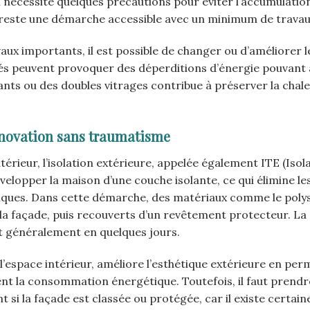
n nécessite quelques précautions pour éviter l’accumulatio
 reste une démarche accessible avec un minimum de travau
ux importants, il est possible de changer ou d’améliorer l
sés peuvent provoquer des déperditions d’énergie pouvant 
ants ou des doubles vitrages contribue à préserver la chale
rénovation sans traumatisme
intérieur, l’isolation extérieure, appelée également ITE (Isol
nvelopper la maison d’une couche isolante, ce qui élimine le
iques. Dans cette démarche, des matériaux comme le poly
 la façade, puis recouverts d’un revêtement protecteur. La
t généralement en quelques jours.
l’espace intérieur, améliore l’esthétique extérieure en per
nt la consommation énergétique. Toutefois, il faut prendr
 si la façade est classée ou protégée, car il existe certain