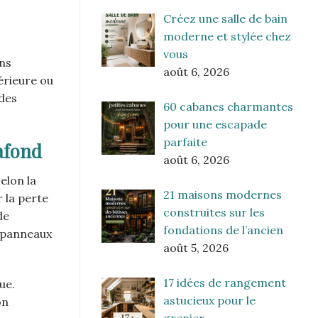
Créez une salle de bain
moderne et stylée chez
vous
ns
août 6, 2026
érieure ou
 des
60 cabanes charmantes
pour une escapade
parfaite
lafond
août 6, 2026
elon la
21 maisons modernes
 la perte
construites sur les
de
fondations de l’ancien
s panneaux
août 5, 2026
17 idées de rangement
ue.
astucieux pour le
on