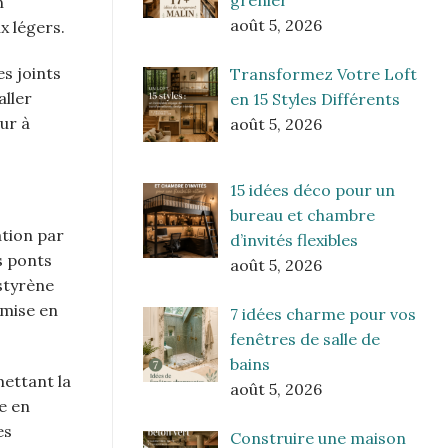
grenier
n
août 5, 2026
x légers.
es joints
Transformez Votre Loft
aller
en 15 Styles Différents
ur à
août 5, 2026
15 idées déco pour un
bureau et chambre
ation par
d’invités flexibles
s ponts
août 5, 2026
styrène
 mise en
7 idées charme pour vos
fenêtres de salle de
bains
mettant la
août 5, 2026
e en
es
Construire une maison