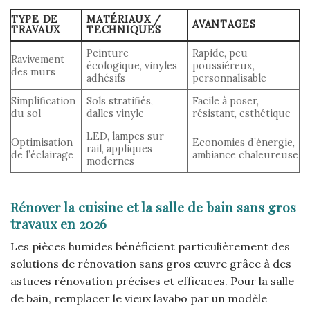
TYPE DE
MATÉRIAUX /
AVANTAGES
TRAVAUX
TECHNIQUES
Peinture
Rapide, peu
Ravivement
écologique, vinyles
poussiéreux,
des murs
adhésifs
personnalisable
Simplification
Sols stratifiés,
Facile à poser,
du sol
dalles vinyle
résistant, esthétique
LED, lampes sur
Optimisation
Economies d’énergie,
rail, appliques
de l’éclairage
ambiance chaleureuse
modernes
Rénover la cuisine et la salle de bain sans gros
travaux en 2026
Les pièces humides bénéficient particulièrement des
solutions de rénovation sans gros œuvre grâce à des
astuces rénovation précises et efficaces. Pour la salle
de bain, remplacer le vieux lavabo par un modèle