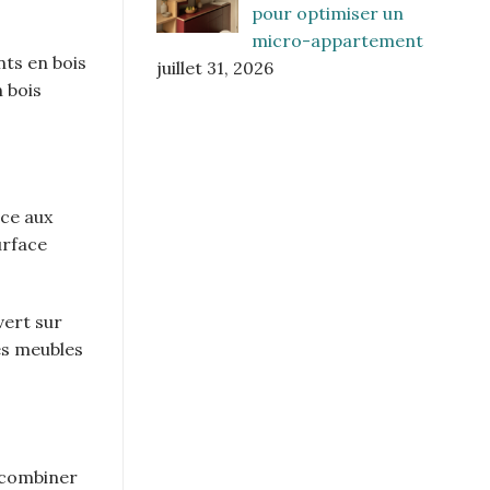
pour optimiser un
micro-appartement
nts en bois
juillet 31, 2026
n bois
âce aux
urface
vert sur
es meubles
à combiner