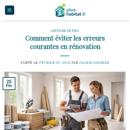
Skip
to
content
ASTUCES DE PRO
Comment éviter les erreurs
courantes en rénovation
POSTÉ LE
FÉVRIER 25, 2026
PAR
JULIEN GARNIER
25
Fév