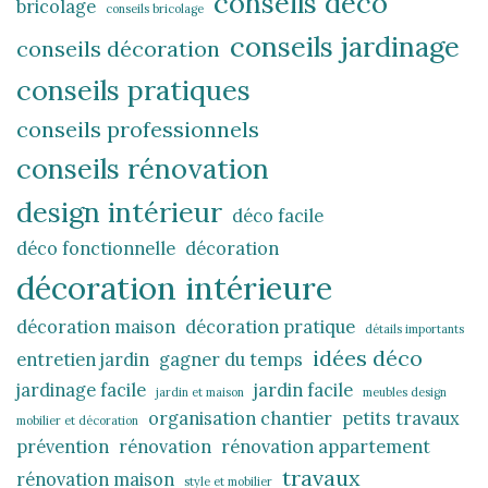
conseils déco
bricolage
conseils bricolage
conseils jardinage
conseils décoration
conseils pratiques
conseils professionnels
conseils rénovation
design intérieur
déco facile
déco fonctionnelle
décoration
décoration intérieure
décoration maison
décoration pratique
détails importants
idées déco
entretien jardin
gagner du temps
jardinage facile
jardin facile
jardin et maison
meubles design
organisation chantier
petits travaux
mobilier et décoration
prévention
rénovation
rénovation appartement
travaux
rénovation maison
style et mobilier