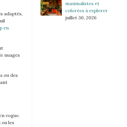
maximalistes et
colorées à explorer
s adaptés,
juillet 30, 2026
uil
p en
ut
de nuages
ts ou des
rant
en vogue.
 ou les