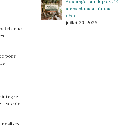
Aménager un duplex : 14
idées et inspirations
déco
juillet 30, 2026
s tels que
es
ace pour
tes
 intégrer
e reste de
onnalisés