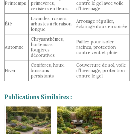
Printemps
primevères,
contre le gel avec voile
cerisiers en fleurs
d’hivernage
Lavandes, rosiers,
Arrosage régulier,
Été
arbustes à floraison
éclairage doux en soirée
longue
Chrysanthèmes,
Paillez pour isoler
hortensias,
Automne
racines, protection
fougères
contre vent et pluie
décoratives
Conifères, houx,
Couverture de sol, voile
Hiver
buissons
d’hivernage, protection
persistants
contre le gel
Publications Similaires :