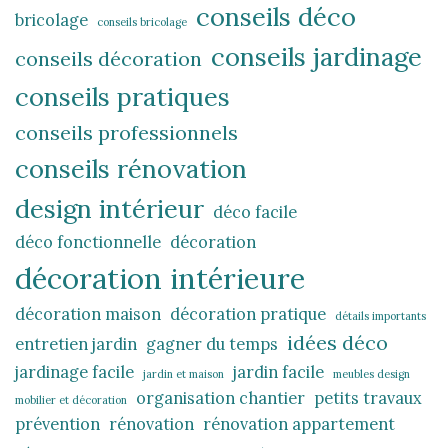
conseils déco
bricolage
conseils bricolage
conseils jardinage
conseils décoration
conseils pratiques
conseils professionnels
conseils rénovation
design intérieur
déco facile
déco fonctionnelle
décoration
décoration intérieure
décoration maison
décoration pratique
détails importants
idées déco
entretien jardin
gagner du temps
jardinage facile
jardin facile
jardin et maison
meubles design
organisation chantier
petits travaux
mobilier et décoration
prévention
rénovation
rénovation appartement