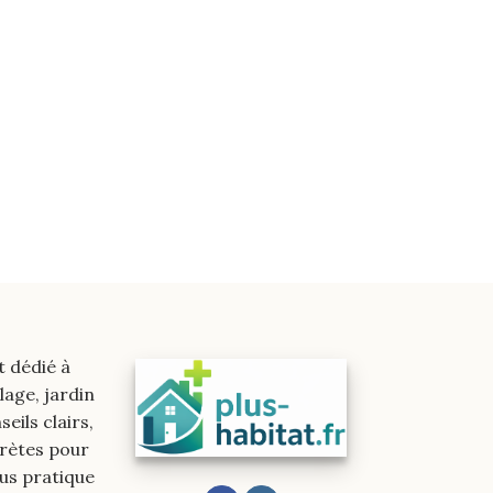
t dédié à
lage, jardin
eils clairs,
crètes pour
lus pratique