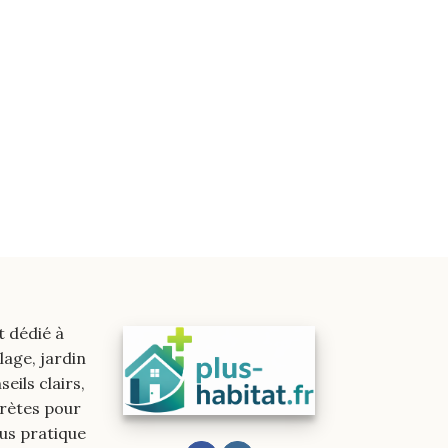
t dédié à
lage, jardin
eils clairs,
crètes pour
lus pratique