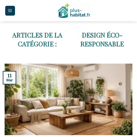
Skip
to
content
DESIGN ÉCO-
RESPONSABLE
11
Mar