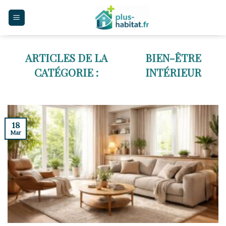
Skip
to
content
BIEN-ÊTRE
INTÉRIEUR
18
Mar