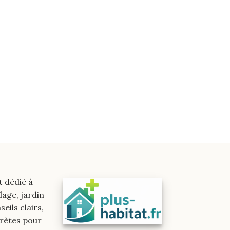
t dédié à
lage, jardin
eils clairs,
crètes pour